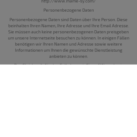
http://www.mame-sy.com/
Personenbezogene Daten
Personenbezogene Daten sind Daten über Ihre Person. Diese
beinhalten Ihren Namen, Ihre Adresse und Ihre Email Adresse.
Sie müssen auch keine personenbezogenen Daten preisgeben
um unsere Internetseite besuchen zu können. In einigen Fällen
benötigen wir Ihren Namen und Adresse sowie weitere
Informationen um Ihnen die gewünschte Dienstleistung
anbieten zu können.
Das Gleiche gilt für den Fall, dass wir Sie auf Wunsch mit
Informationsmaterial beliefern bzw. wenn wir Ihre Anfragen
beantworten. In diesen Fällen werden wir Sie immer darauf
hinweisen. Außerdem speichern wir nur die Daten, die Sie uns
automatisch oder freiwillig übermittelt haben.
Wenn Sie einen unserer Services nutzen, sammeln wir in der
Regel nur die Daten die notwendig sind um Ihnen unseren
Service bieten zu können. Möglicherweise fragen wir Sie nach
weiteren Informationen, die aber freiwilliger Natur sind. Wann
immer wir personenbezogene Daten verarbeiten, tun wir dies
um Ihnen unseren Service anbieten zu können oder um unsere
kommerziellen Ziele zu verfolgen.